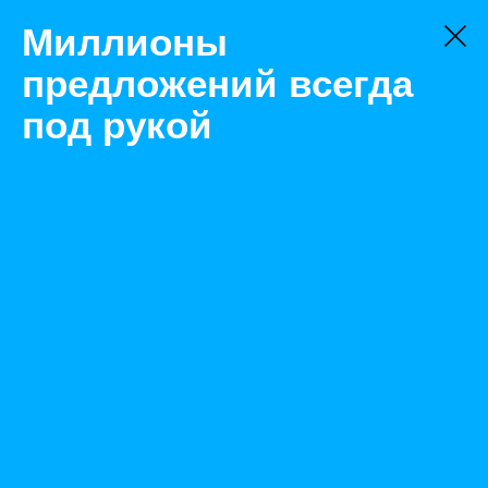
Миллионы
предложений всегда
под рукой
Товары
Топливная система
Благовещенск
Тнвд Bosch 0 445 020 245 для Weichai WP12 Е4/Е5
Назад
Размещено Oct 11, 2022 8:54:48 AM
Просмотры: 723
Телефон: 0