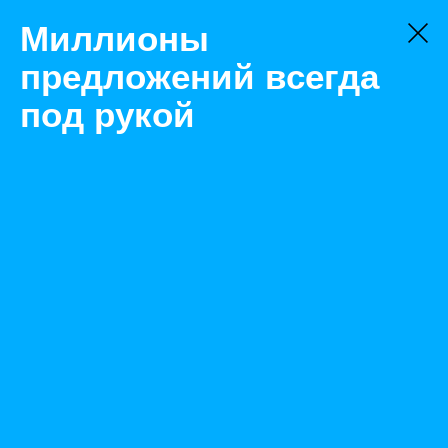
Миллионы
предложений всегда
под рукой
Товары
Наборы инструментов
Челябинск
JTC-1313 Набор ключей для муфт вентиляторов
(MERCEDES. BMW) в кейсе JTC/1
Назад
Размещено Apr 5, 2022 11:57:59 AM
Просмотры: 568
Телефон: 0