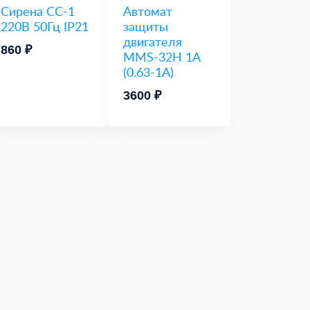
Сирена СС-1
Автомат
220В 50Гц IP21
защиты
двигателя
860 ₽
MMS-32H 1A
(0.63-1A)
3600 ₽