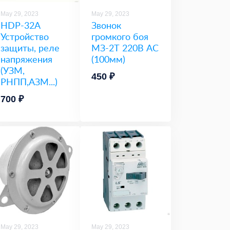
May 29, 2023
May 29, 2023
HDP-32А
Звонок
Устройство
громкого боя
защиты, реле
МЗ-2Т 220В АС
напряжения
(100мм)
(УЗМ,
450 ₽
РНПП,АЗМ...)
700 ₽
May 29, 2023
May 29, 2023