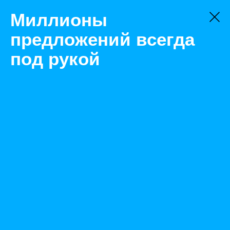
Миллионы
предложений всегда
под рукой
Товары
Контрольно-измерительное оборудование
Санкт-Петербург
Измеритель ПЭ-7200И (ИНП-ЛШ) низкотемпературных
показателей нефтепродуктов
Назад
Размещено Feb 22, 2023 6:20:59 AM
Просмотры: 500
Телефон: 0