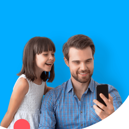
Строительство
Правила сайта
Вопрос ответ
Служба поддержки
Политика конфиденциальности
Купи север - уникальный сервис объявлений для частных лиц
и организаций в рамках нашего севера.
Не нашел нужную вещь или услугу в каталоге? Оставь запрос
оператору. Мы сами найдем все, что нужно. Тебе остается
только ждать звонка.