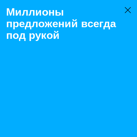
Миллионы
предложений всегда
под рукой
Не нашли, что искали?
Оставьте заявку на поиск
Фильтр
Цена:
ок
-
₽
Найденные объявления