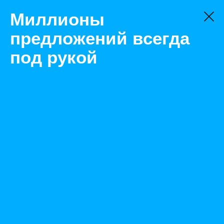
Миллионы
предложений всегда
под рукой
Не нашли, что искали?
Оставьте заявку на поиск
Фильтр
Цена:
ок
-
₽
Найденные объявления