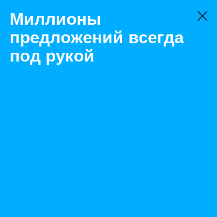
Миллионы
предложений всегда
под рукой
Аренда
Грузовой
Нижний Новгород
Аренда автокрана КАМАЗ
Назад
Размещено Jul 27, 2022 9:11:45 AM
Просмотры: 649
Телефон: 0