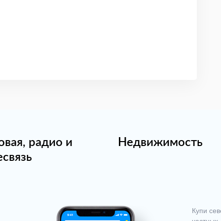
овая, радио и
Недвижимость
есвязь
Купи сев
частных 