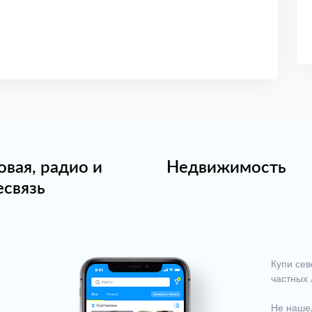
овая, радио и
Недвижимость
есвязь
Купи сев
частных 
Не нашел