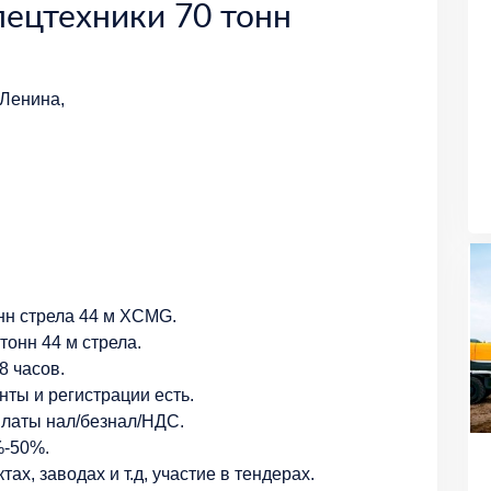
пецтехники 70 тонн
 Ленина,
нн стрела 44 м XCMG.
онн 44 м стрела.
8 часов.
нты и регистрации есть.
платы нал/безнал/НДС.
%-50%.
х, заводах и т.д, участие в тендерах.