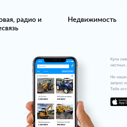
овая, радио и
Недвижимость
есвязь
Купи сев
частных 
Не нашел
запрос о
Тебе ост