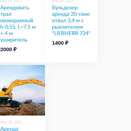
May 28, 2021
May 28, 2021
Арендовать
Бульдозер
трал
аренда 20 тонн
низкорамный
отвал 3,4 м с
h-0,55, L=7.5 м
рыхлителем
+ 4 м
"LIEBHERR 724"
уширитель
1400 ₽
2000 ₽
May 28, 2021
Аренда