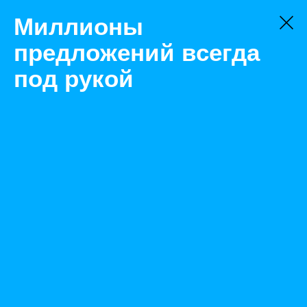
Миллионы
предложений всегда
под рукой
Товары
Каски, шлемы
Долгопрудный
КАСКА ЗАЩИТНАЯ., ЗУБР, МАСТЕР, 11090_Z01
Назад
Размещено Dec 8, 2021 9:55:48 AM
Просмотры: 2577
Телефон: 0