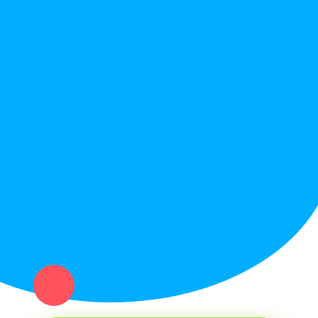
Правила сайта
Вопрос ответ
Служба поддержки
Политика конфиденциальности
Купи север - уникальный сервис объявлений для частных лиц
и организаций в рамках нашего севера.
Не нашел нужную вещь или услугу в каталоге? Оставь запрос
оператору. Мы сами найдем все, что нужно. Тебе остается
только ждать звонка.