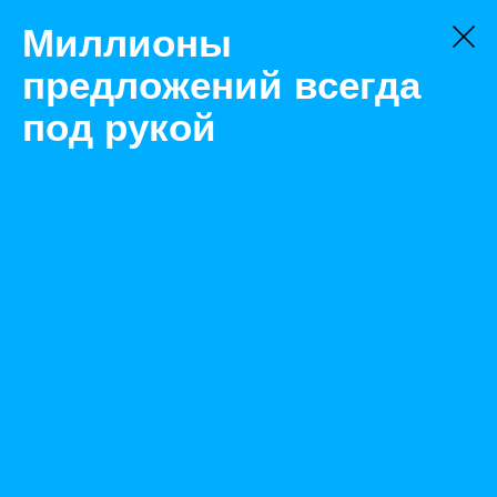
Миллионы
предложений всегда
под рукой
Товары
Обувь
Екатеринбург
ПОЛУБОТИНКИ КОЖАНЫЕ «ПРАКТИК»
Назад
Размещено Jul 29, 2021 11:27:56 AM
Просмотры: 629
Телефон: 0