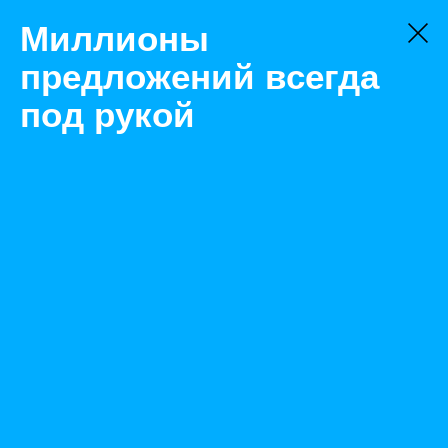
Миллионы
предложений всегда
под рукой
Товары
Метизная продукция
Екатеринбург
Анкер-болт фундаментный ГОСТ 24379.1-80 1.2 М 12
(2г+1ш) ст20 комплект
Назад
Размещено Feb 25, 2022 12:50:25 PM
Просмотры: 400
Телефон: 0