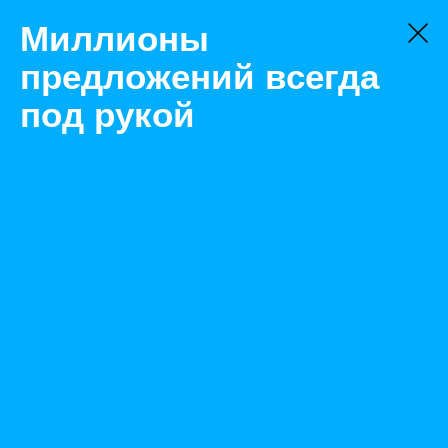
Миллионы
предложений всегда
под рукой
Товары
Автоматизация
Краснодар
Блок защиты электросети Альбатрос 220/500-AC от
молний
Назад
Размещено Oct 12, 2022 8:20:03 AM
Просмотры: 540
Телефон: 0