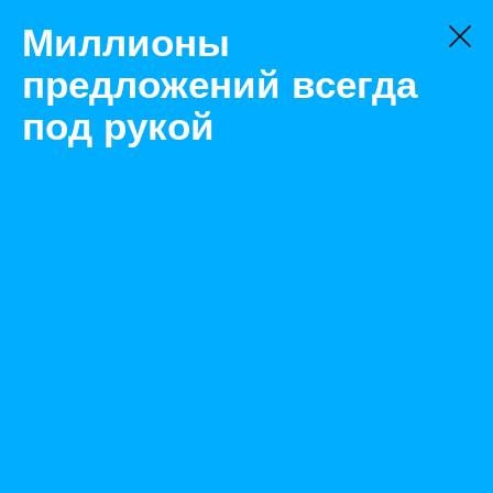
Миллионы
предложений всегда
под рукой
Товары
Радиаторы и обогреватели
Краснодар
Стальной панельный радиатор 22 500 1200
Назад
Размещено Aug 10, 2021 9:01:05 AM
Просмотры: 472
Телефон: 0