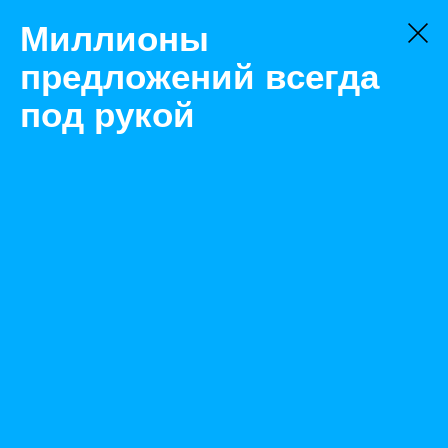
Миллионы
предложений всегда
под рукой
Товары
Насосы и насосные станции
Краснодар
Настенный комплект для перекачки дт, бензина
Назад
Размещено Jan 24, 2022 6:25:33 AM
Просмотры: 480
Телефон: 0