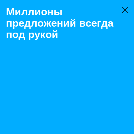
Миллионы
предложений всегда
под рукой
Товары
Насосы и насосные станции
Краснодар
Пневмокамерные насосы серии нпа
Назад
Размещено Jan 20, 2022 7:51:26 AM
Просмотры: 423
Телефон: 0