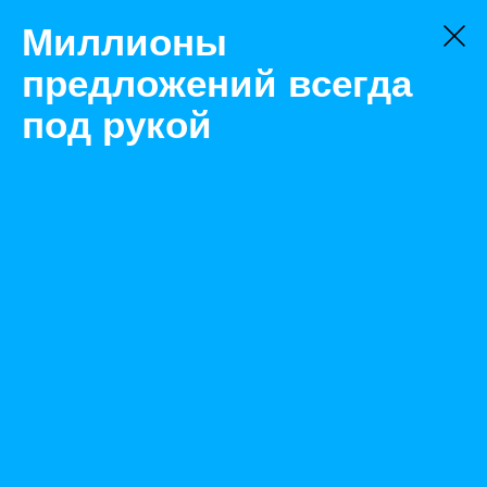
Миллионы
предложений всегда
под рукой
Товары
Трубная продукция
Набережные Челны
Снабжение стальной трубой
Назад
Размещено Dec 21, 2021 7:28:43 AM
Просмотры: 463
Телефон: 0