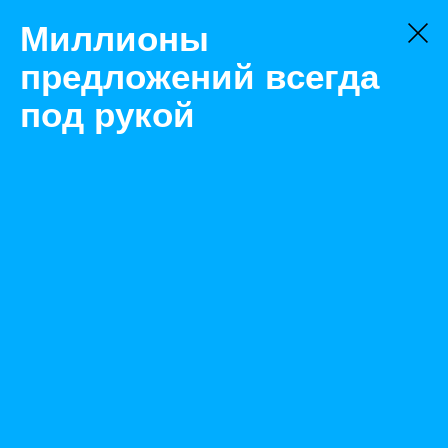
Миллионы
предложений всегда
под рукой
Товары
Запорная арматура
Нефтекамск
Муфта 10 пкнтпон-1
Назад
Размещено Nov 29, 2021 6:54:18 AM
Просмотры: 329
Телефон: 0