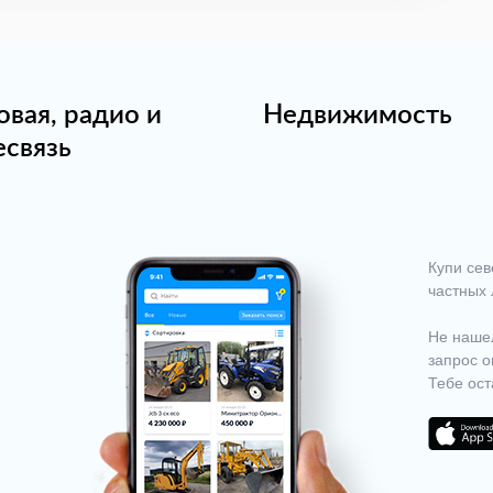
овая, радио и
Недвижимость
есвязь
Купи сев
частных 
Не нашел
запрос о
Тебе ост