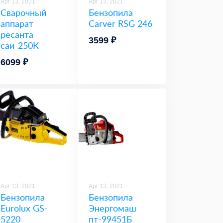
Apr 13, 2021
Apr 13, 2021
Сварочный
Бензопила
аппарат
Carver RSG 246
ресанта
3599 ₽
саи-250К
6099 ₽
Apr 13, 2021
Apr 13, 2021
Бензопила
Бензопила
Eurolux GS-
Энергомаш
5220
пт-99451Б