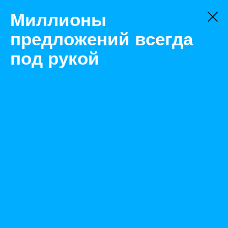
Миллионы
предложений всегда
под рукой
Товары
Автоматизация
Нижний Новгород
Стабилизатор АСН- 5 000 Н/1-Ц Lux Ресанта
Назад
Размещено May 20, 2021 2:14:57 PM
Просмотры: 297
Телефон: 0