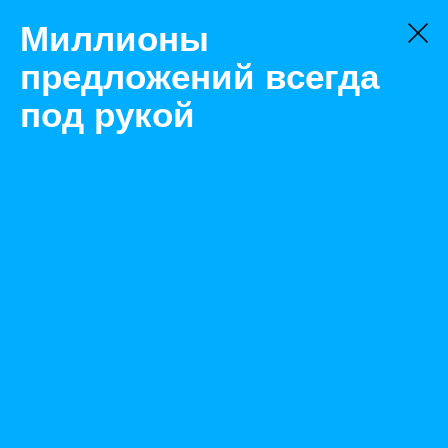
Миллионы
предложений всегда
под рукой
Товары
Защита глаз
Новосибирск
Защитные очки Esab Origo Spec для газосварки
Назад
Размещено Jan 12, 2021 12:27:16 PM
Просмотры: 358
Телефон: 0