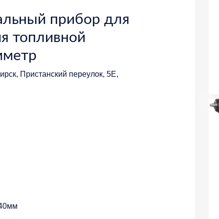
альный прибор для
я топливной
мметр
рск, Пристанский переулок, 5Е,
 40мм