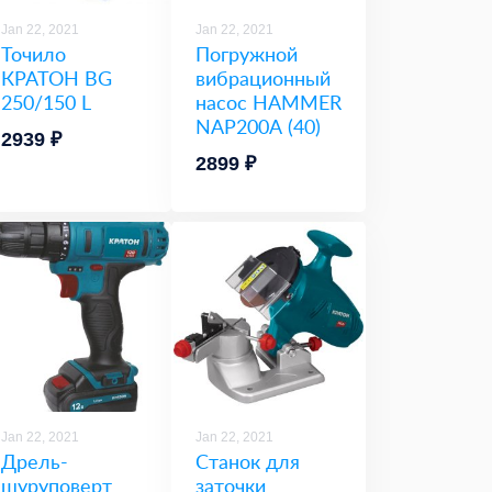
Jan 22, 2021
Jan 22, 2021
Точило
Погружной
КРАТОН BG
вибрационный
250/150 L
насос HAMMER
NAP200А (40)
2939 ₽
2899 ₽
Jan 22, 2021
Jan 22, 2021
Дрель-
Станок для
шуруповерт
заточки