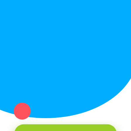
Правила сайта
Вопрос ответ
Служба поддержки
Политика конфиденциальности
Купи север - уникальный сервис объявлений для частных лиц
и организаций в рамках нашего севера.
Не нашел нужную вещь или услугу в каталоге? Оставь запрос
оператору. Мы сами найдем все, что нужно. Тебе остается
только ждать звонка.