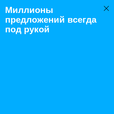
Миллионы
предложений всегда
под рукой
Товары
Циферблатные
Новосибирск
В-80(~220В)(48,49,50,51,52) Hz частотомер
Назад
Размещено Jul 15, 2022 9:00:39 AM
Просмотры: 594
Телефон: 0