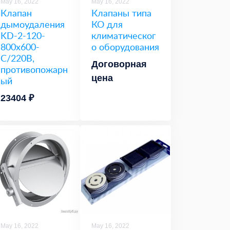
May 16, 2022
May 16, 2022
Клапан
Клапаны типа
дымоудаления
КО для
KD-2-120-
климатическог
800х600-
о оборудования
C/220В,
Договорная
противопожарн
цена
ый
23404 ₽
May 16, 2022
May 16, 2022