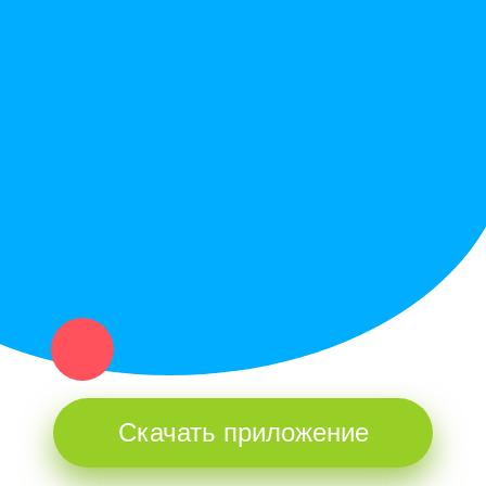
Служба поддержки
Политика конфиденциальности
Купи север - уникальный сервис объявлений для частных лиц
и организаций в рамках нашего севера.
Не нашел нужную вещь или услугу в каталоге? Оставь запрос
оператору. Мы сами найдем все, что нужно. Тебе остается
только ждать звонка.
Скачать приложение