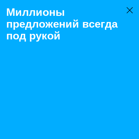
Миллионы
предложений всегда
под рукой
Товары
Наборы инструментов
Новосибирск
Сата наборы инструментов 61
Назад
Размещено Sep 1, 2021 8:36:42 AM
Просмотры: 423
Телефон: 0