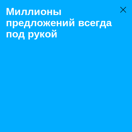
Миллионы
предложений всегда
под рукой
Товары
Вездеходы
Новосибирск
Снегоход буран ад
Назад
Размещено Mar 24, 2021 7:05:48 AM
Просмотры: 397
Телефон: 0