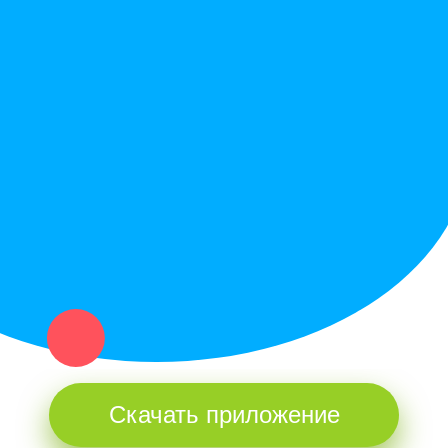
Вопрос ответ
Служба поддержки
Политика конфиденциальности
Купи север - уникальный сервис объявлений для частных лиц
и организаций в рамках нашего севера.
Не нашел нужную вещь или услугу в каталоге? Оставь запрос
оператору. Мы сами найдем все, что нужно. Тебе остается
только ждать звонка.
Скачать приложение