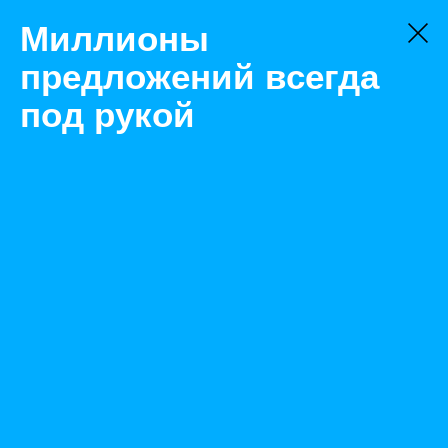
Миллионы
предложений всегда
под рукой
Товары
Открытый кузов
Новосибирск
ЗИЛ Ммз 4502 Самосвал
Назад
Размещено Apr 1, 2021 9:13:50 AM
Просмотры: 439
Телефон: 0