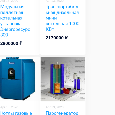
Apr 13, 2020
Apr 13, 2020
Модульная
Транспортабел
пеллетная
ьная дизельная
котельная
мини
установка
котельная 1000
Энергоресурс
КВт
300
2170000 ₽
2800000 ₽
Apr 13, 2020
Apr 13, 2020
Котлы газовые
Парогенератор