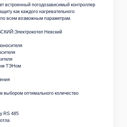
еет встроенный погодозависимый контроллер
ащиту как каждого нагревательного
ом по всем возможным параметрам.
ВСКИЙ:Электрокотел Невский
лоносителя
осителя
сителя
дым ТЭНом
ления
м выбором оптимального количество
у RS 485
котла