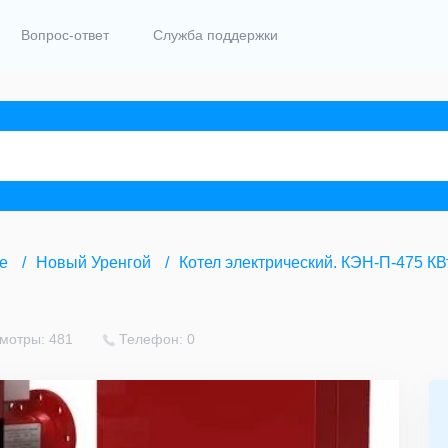
Вопрос-ответ
Служба поддержки
е
Новый Уренгой
Котел электрический. КЭН-П-475 К
мотры: 481
Телефон: 0