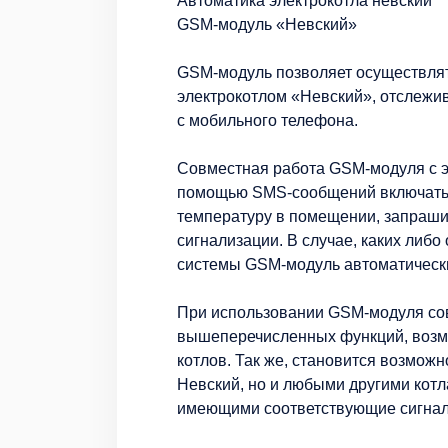
Автоматика электрокотла невский
GSM-модуль «Невский»
GSM-модуль позволяет осуществлят
электрокотлом «Невский», отслежи
с мобильного телефона.
Совместная работа GSM-модуля с э
помощью SMS-сообщений включать и
температуру в помещении, запрашив
сигнализации. В случае, каких либо
системы GSM-модуль автоматическ
При использовании GSM-модуля сов
вышеперечисленных функций, возмо
котлов. Так же, становится возмож
Невский, но и любыми другими кот
имеющими соответствующие сигнал