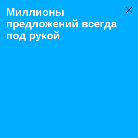
Миллионы
предложений всегда
под рукой
Товары
Насосы и насосные станции
Новый Уренгой
Насос-автомат Джамбо 70/50 Н-50
Назад
Размещено Mar 13, 2020 11:50:48 AM
Просмотры: 362
Телефон: 0