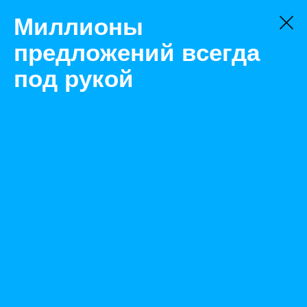
Миллионы
предложений всегда
под рукой
Товары
Лакокрасочные материалы и сыпучие смеси
Новый Уренгой
Пеногаситель NEO FOAM (зимний, -50С)
Назад
Размещено Mar 5, 2020 1:54:49 PM
Просмотры: 670
Телефон: 0