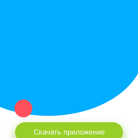
Вопрос ответ
Служба поддержки
Политика конфиденциальности
Купи север - уникальный сервис объявлений для частных лиц
и организаций в рамках нашего севера.
Не нашел нужную вещь или услугу в каталоге? Оставь запрос
оператору. Мы сами найдем все, что нужно. Тебе остается
только ждать звонка.
Скачать приложение