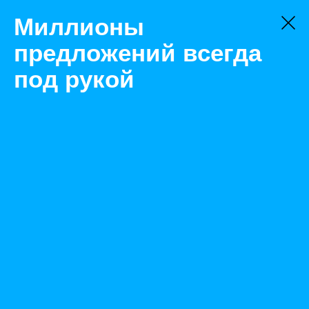
Миллионы
предложений всегда
под рукой
Товары
Краны и погрузчики
Новый Уренгой
Трубоукладчик DaiFeng DGY25G
Назад
Размещено Mar 4, 2020 6:24:18 AM
Просмотры: 602
Телефон: 0