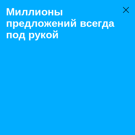
Миллионы
предложений всегда
под рукой
Не нашли, что искали?
Оставьте заявку на поиск
Фильтр
Цена:
ок
-
₽
Омск
Найденные объявления