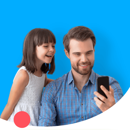
Правила сайта
Вопрос ответ
Служба поддержки
Политика конфиденциальности
Купи север - уникальный сервис объявлений для частных лиц
и организаций в рамках нашего севера.
Не нашел нужную вещь или услугу в каталоге? Оставь запрос
оператору. Мы сами найдем все, что нужно. Тебе остается
только ждать звонка.