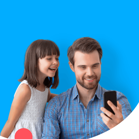
Строительство
Правила сайта
Вопрос ответ
Служба поддержки
Политика конфиденциальности
Купи север - уникальный сервис объявлений для частных лиц
и организаций в рамках нашего севера.
Не нашел нужную вещь или услугу в каталоге? Оставь запрос
оператору. Мы сами найдем все, что нужно. Тебе остается
только ждать звонка.