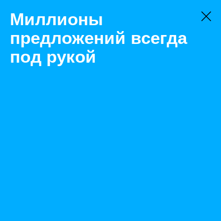
Миллионы
предложений всегда
под рукой
Не нашли, что искали?
Оставьте заявку на поиск
Фильтр
Цена:
ок
-
₽
Найденные объявления