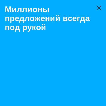
Миллионы
предложений всегда
под рукой
Товары
Тепловые пушки и завесы
Ростов-на-Дону
Дизельная тепловая пушка тдп-20 000 Ресанта
Назад
Размещено Feb 1, 2021 11:10:28 AM
Просмотры: 384
Телефон: 0