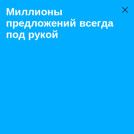
Миллионы
предложений всегда
под рукой
Товары
Экскаваторы
Ростов-на-Дону
Экскаватор ЭО-2101 смещаемая ось копания (базовый
трактор Беларус-92П)
Назад
Размещено Jun 14, 2022 11:52:18 AM
Просмотры: 489
Телефон: 0