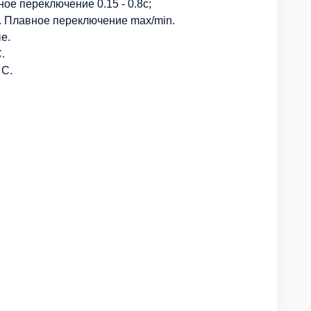
е переключение 0.15 - 0.8с;
. Плавное переключение max/min.
е.
.
 C.