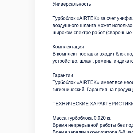
Универсальность
Турбоблок «AIRTEK» за счет унифи
воздушного шланга может использо
широком спектре работ (сварочные
Комплектация
В комплект поставки входит блок по
устройство, шланг, ремень, индикат
Гарантии
Турбоблок «AIRTEK» имеет все нео
гигиенический. Гарантия на продукци
ТЕХНИЧЕСКИЕ ХАРАКТЕРИСТИК
Масса турбоблока 0,920 кг.
Время непрерывной работы без под
Время зарядки аккумулятора 6-8 ча