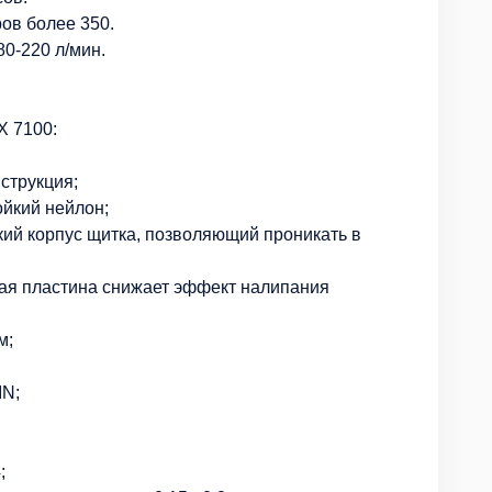
ов более 350.
0-220 л/мин.
X 7100:
струкция;
ойкий нейлон;
кий корпус щитка, позволяющий проникать в
ая пластина снижает эффект налипания
м;
IN;
;