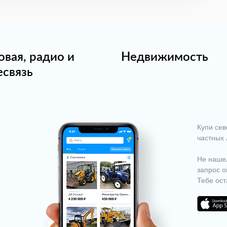
овая, радио и
Недвижимость
есвязь
Купи сев
частных 
Не нашел
запрос о
Тебе ост