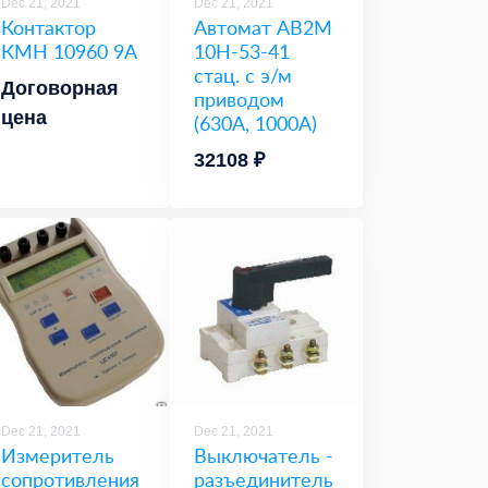
Dec 21, 2021
Dec 21, 2021
Контактор
Автомат АВ2М
КМН 10960 9А
10Н-53-41
стац. с э/м
Договорная
приводом
цена
(630А, 1000А)
32108 ₽
Dec 21, 2021
Dec 21, 2021
Измеритель
Выключатель -
сопротивления
разъединитель