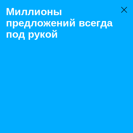
Миллионы
предложений всегда
под рукой
Товары
Комплектующие
Санкт-Петербург
Клавиатуры и трекболы промышленные
Назад
Размещено Jan 20, 2022 12:01:53 PM
Просмотры: 621
Телефон: 0