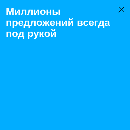
Миллионы
предложений всегда
под рукой
Товары
Процессоры
Санкт-Петербург
Процессоры Intel core i3 4170 и др. Есть 200шт
Назад
Размещено Jul 20, 2021 9:24:37 AM
Просмотры: 529
Телефон: 0