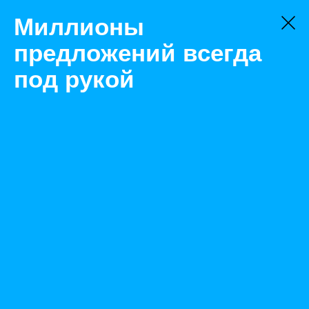
Миллионы
предложений всегда
под рукой
Товары
Память
Санкт-Петербург
Серверная память REG ECC DDR3 16GB 1600
Назад
Размещено Jul 21, 2021 12:50:01 PM
Просмотры: 638
Телефон: 0