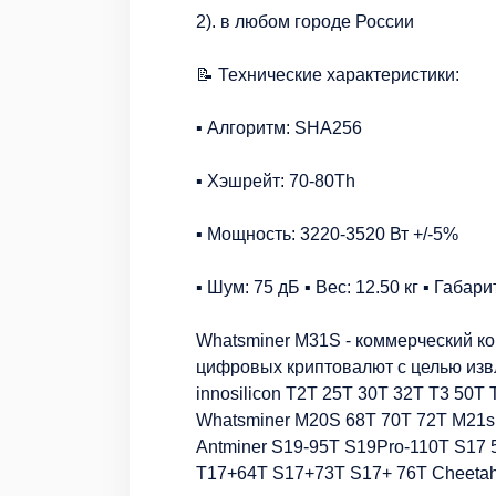
2). в любом городе России
📝 Технические характеристики:
▪️ Алгоритм: SHA256
▪️ Хэшрейт: 70-80Th
▪️ Мощность: 3220-3520 Вт +/-5%
▪️ Шум: 75 дБ ▪️ Вес: 12.50 кг ▪️ Габар
Whatsminer M31S - коммерческий к
цифровых криптовалют с целью изв
innosilicon T2T 25T 30T 32T T3 50T 
Whatsminer M20S 68T 70T 72T M21s
Antminer S19-95T S19Pro-110T S17 
T17+64T S17+73T S17+ 76T Cheetah