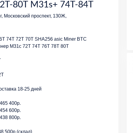
2T-80T M31s+ 74T-84T
г, Московский проспект, 130Ж,
6T 74T 72T 70T SHA256 asic Miner BTC
нер М31c 72Т 74Т 76Т 78Т 80Т
T
2T
оставка 18-25 дней
465 400р.
454 600р.
438 800р.
8 500р (склад)