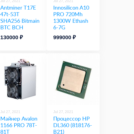
Jul 27, 2021
Jul 27, 2021
Antminer T17E
Innosilicon A10
47t-53T
PRO 720Mh
SHA256 Bitmain
1300W Ethash
BTC BCH
6-7G
130000 ₽
999000 ₽
Jul 27, 2021
Jul 27, 2021
Майнер Avalon
Процессор HP
1166 PRO 78T-
DL360 (818176-
81T
B21)