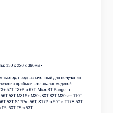
иты: 130 x 220 x 390мм ▪️
омпьютер, предназначенный для получения
лечения прибыли. это аналог моделей
T3+ 57T T3+Pro 67T, MicroBT Pangolin
 56T 58T M31S+ M30s 80T 82T M30s++ 110T
56T 53T S17Pro-56T, S17Pro-59T и T17E-53T
 F5i 60T F5m 53T