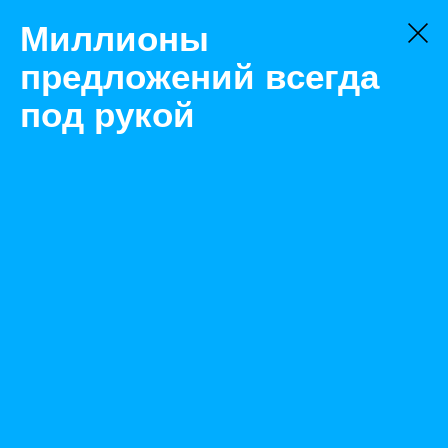
Миллионы
предложений всегда
под рукой
Товары
Оборудование для транспортировки
Санкт-Петербург
Лебедка автомобильная, тросовая, 2т ЗУБР
"ПРОФЕССИОНАЛ" 43105-2
Назад
Размещено Mar 23, 2022 7:53:54 AM
Просмотры: 418
Телефон: 0