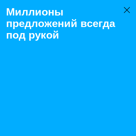
Миллионы
предложений всегда
под рукой
Товары
Металлопрокат
Тольятти
Профлист нс33/35
Назад
Размещено Feb 11, 2022 7:12:22 AM
Просмотры: 467
Телефон: 0