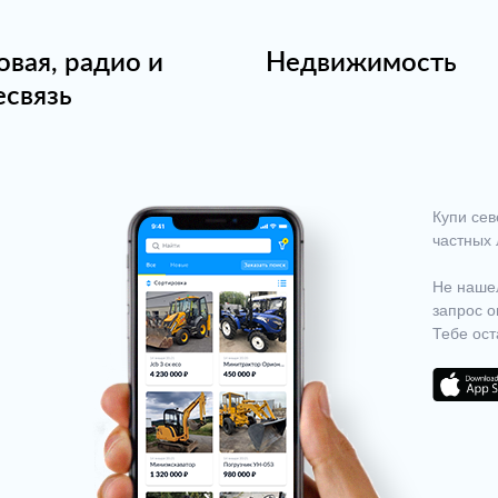
овая, радио и
Недвижимость
есвязь
Купи сев
частных 
Не нашел
запрос о
Тебе ост