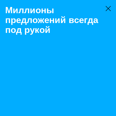
Миллионы
предложений всегда
под рукой
Товары
АТС и комплектующие к ним
Тюмень
Адаптер SL-Adapter PRO
Назад
Размещено May 25, 2020 10:51:29 AM
Просмотры: 509
Телефон: 0