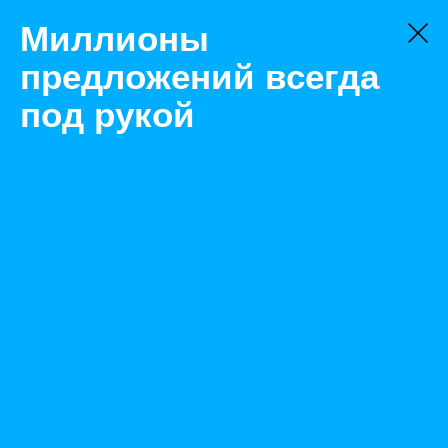
Миллионы
предложений всегда
под рукой
Товары
АТС и комплектующие к ним
Тюмень
АТС LG LDK-300 KSU базовый блок (со стенда)
Назад
Размещено May 25, 2020 11:02:28 AM
Просмотры: 508
Телефон: 0