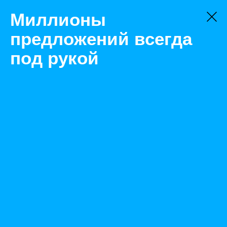
Миллионы
предложений всегда
под рукой
Товары
АТС и комплектующие к ним
Тюмень
Коробка распределительная на 10 пар с плинтом WT-
1061
Назад
Размещено May 26, 2020 10:25:20 AM
Просмотры: 594
Телефон: 0