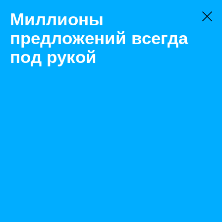
Миллионы
предложений всегда
под рукой
Не нашли, что искали?
Оставьте заявку на поиск
Фильтр
Цена:
ок
-
₽
Найденные объявления