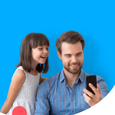
Строительство
Правила сайта
Вопрос ответ
Служба поддержки
Политика конфиденциальности
Купи север - уникальный сервис объявлений для частных лиц
и организаций в рамках нашего севера.
Не нашел нужную вещь или услугу в каталоге? Оставь запрос
оператору. Мы сами найдем все, что нужно. Тебе остается
только ждать звонка.