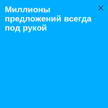
Миллионы
предложений всегда
под рукой
Не нашли, что искали?
Оставьте заявку на поиск
Фильтр
Цена:
ок
-
₽
Найденные объявления