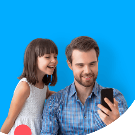
Строительство
Правила сайта
Вопрос ответ
Служба поддержки
Политика конфиденциальности
Купи север - уникальный сервис объявлений для частных лиц
и организаций в рамках нашего севера.
Не нашел нужную вещь или услугу в каталоге? Оставь запрос
оператору. Мы сами найдем все, что нужно. Тебе остается
только ждать звонка.